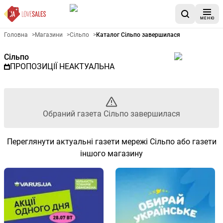
МЕНЮ
Рекламна газета Сільпо - Об
Головна
>
Магазини
>
Сільпо
>
Каталог Сільпо завершилася
Сільпо
ПРОПОЗИЦІЇ НЕАКТУАЛЬНА
Обраний газета Сільпо завершилася
Переглянути актуальні газети мережі Сільпо або газети
іншого магазину