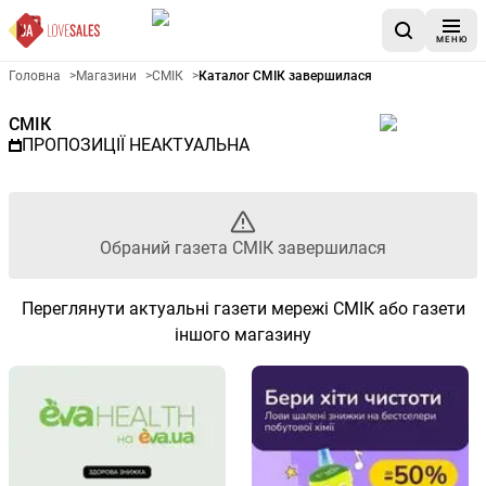
МЕНЮ
Рекламна газета СМІК - Обра
Головна
>
Магазини
>
СМІК
>
Каталог СМІК завершилася
СМІК
ПРОПОЗИЦІЇ НЕАКТУАЛЬНА
Обраний газета СМІК завершилася
Переглянути актуальні газети мережі СМІК або газети
іншого магазину