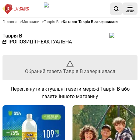
МЕНЮ
Рекламна газета Таврія В - О
Головна
>
Магазини
>
Таврія В
>
Каталог Таврія В завершилася
Таврія В
ПРОПОЗИЦІЇ НЕАКТУАЛЬНА
Обраний газета Таврія В завершилася
Переглянути актуальні газети мережі Таврія В або
газети іншого магазину