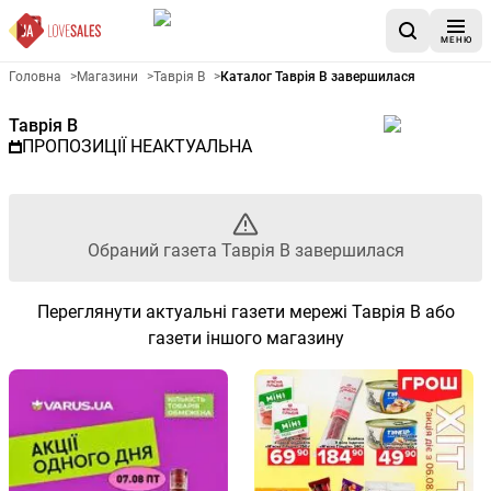
МЕНЮ
Рекламна газета Таврія В - О
Головна
>
Магазини
>
Таврія В
>
Каталог Таврія В завершилася
Таврія В
ПРОПОЗИЦІЇ НЕАКТУАЛЬНА
Обраний газета Таврія В завершилася
Переглянути актуальні газети мережі Таврія В або
газети іншого магазину