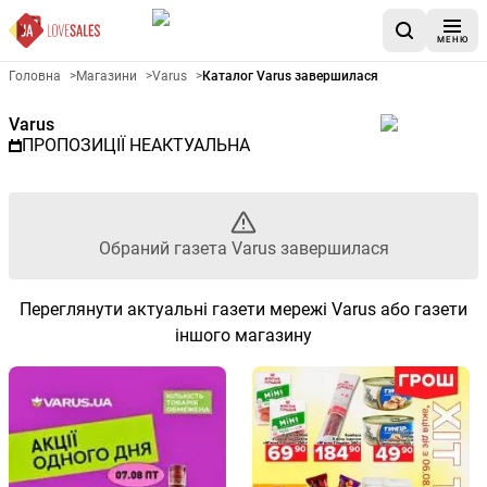
МЕНЮ
Рекламна газета Varus - Обра
Головна
>
Магазини
>
Varus
>
Каталог Varus завершилася
Varus
ПРОПОЗИЦІЇ НЕАКТУАЛЬНА
Обраний газета Varus завершилася
Переглянути актуальні газети мережі Varus або газети
іншого магазину