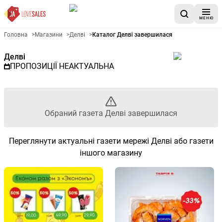
МЕНЮ
Рекламна газета Делві - Обр
Головна
>
Магазини
>
Делві
>
Каталог Делві завершилася
Делві
ПРОПОЗИЦІЇ НЕАКТУАЛЬНА
Обраний газета Делві завершилася
Переглянути актуальні газети мережі Делві або газети
іншого магазину