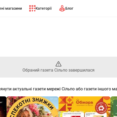
ні магазини
Категорії
Блог
раний газета Сільпо завершил
Обраний газета Сільпо завершилася
янути актуальні газети мережі Сільпо або газети іншого м