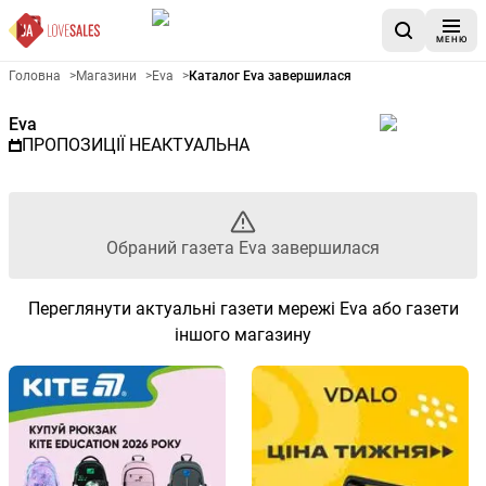
МЕНЮ
Рекламна газета Eva - Обран
Головна
>
Магазини
>
Eva
>
Каталог Eva завершилася
Eva
ПРОПОЗИЦІЇ НЕАКТУАЛЬНА
Обраний газета Eva завершилася
Переглянути актуальні газети мережі Eva або газети
іншого магазину