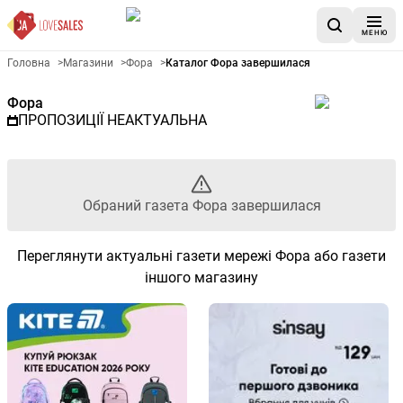
МЕНЮ
Рекламна газета Фора - Обра
Головна
>
Магазини
>
Фора
>
Каталог Фора завершилася
Фора
ПРОПОЗИЦІЇ НЕАКТУАЛЬНА
Обраний газета Фора завершилася
Переглянути актуальні газети мережі Фора або газети
іншого магазину