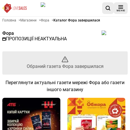
МЕНЮ
Рекламна газета Фора - Обра
Головна
>
Магазини
>
Фора
>
Каталог Фора завершилася
Фора
ПРОПОЗИЦІЇ НЕАКТУАЛЬНА
Обраний газета Фора завершилася
Переглянути актуальні газети мережі Фора або газети
іншого магазину