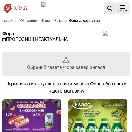
МЕНЮ
Рекламна газета Фора - Обра
Головна
>
Магазини
>
Фора
>
Каталог Фора завершилася
Фора
ПРОПОЗИЦІЇ НЕАКТУАЛЬНА
Обраний газета Фора завершилася
Переглянути актуальні газети мережі Фора або газети
іншого магазину