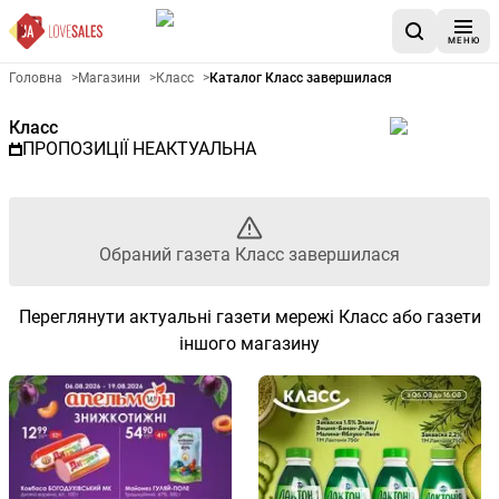
МЕНЮ
Рекламна газета Класс - Обр
Головна
>
Магазини
>
Класс
>
Каталог Класс завершилася
Класс
ПРОПОЗИЦІЇ НЕАКТУАЛЬНА
Обраний газета Класс завершилася
Переглянути актуальні газети мережі Класс або газети
іншого магазину