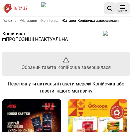
МЕНЮ
Рекламна газета Копійочка -
Головна
>
Магазини
>
Копійочка
>
Каталог Копійочка завершилася
Копійочка
ПРОПОЗИЦІЇ НЕАКТУАЛЬНА
Обраний газета Копійочка завершилася
Переглянути актуальні газети мережі Копійочка або
газети іншого магазину