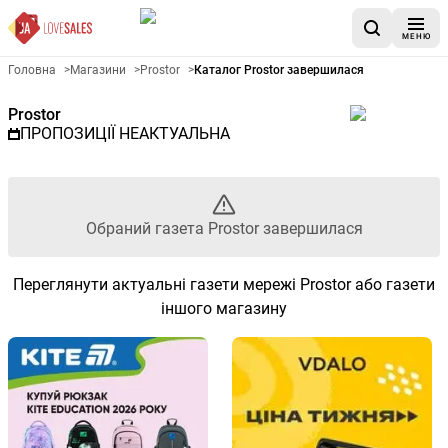
МЕНЮ
Рекламна газета Prostor - Об
Головна
>
Магазини
>
Prostor
>
Каталог Prostor завершилася
Prostor
ПРОПОЗИЦІЇ НЕАКТУАЛЬНА
Обраний газета Prostor завершилася
Переглянути актуальні газети мережі Prostor або газети
іншого магазину