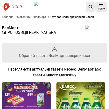
МЕНЮ
Рекламна газета ВелМарт - 
Головна
>
Магазини
>
ВелМарт
>
Каталог ВелМарт завершилася
ВелМарт
ПРОПОЗИЦІЇ НЕАКТУАЛЬНА
Обраний газета ВелМарт завершилася
Переглянути актуальні газети мережі ВелМарт або
газети іншого магазину