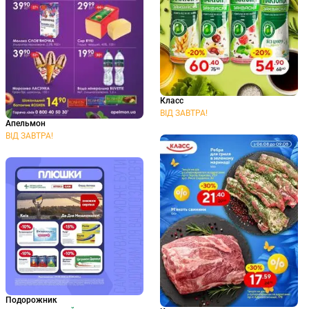
Класс
ВІД ЗАВТРА!
Апельмон
ВІД ЗАВТРА!
Подорожник