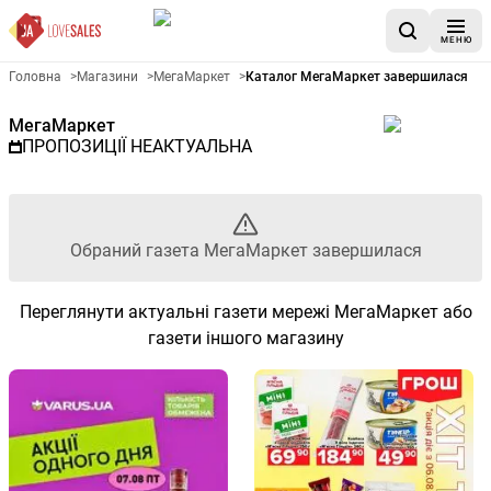
МЕНЮ
Рекламна газета МегаМаркет
Головна
>
Магазини
>
МегаМаркет
>
Каталог МегаМаркет завершилася
МегаМаркет
ПРОПОЗИЦІЇ НЕАКТУАЛЬНА
Обраний газета МегаМаркет завершилася
Переглянути актуальні газети мережі МегаМаркет або
газети іншого магазину